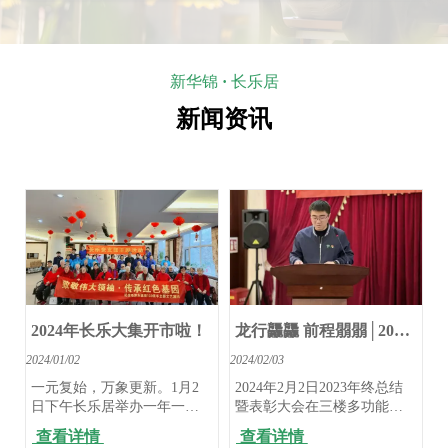
新华锦
·
长乐居
新闻资讯
2024年长乐大集开市啦！
龙行龘龘 前程朤朤│2023
年度工作总结暨荣誉激励
2024/01/02
2024/02/03
表彰大会圆满举行
一元复始，万象更新。1月2
2024年2月2日2023年终总结
日下午长乐居举办一年一度
暨表彰大会在三楼多功能厅
的长乐大集，为了让长者“赏
顺利举行，长乐公司董事
查看详情
查看详情
年味、品年味、戏年味”，现
长、党委书记徐延华，总经