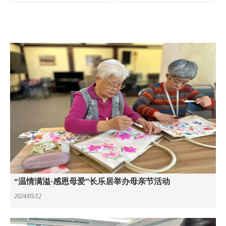
场不仅有妙趣横生的趣味游
理刘浩洋，党委副书记、人
戏，兑换区还有琳琅满目的
事行政总监韩光周及40余位
瓜果蔬、日常用品和围炉煮
在岗员工参加会议。
茶区域，美食区更有现场制
作的饮品和小食可让长者挑
选。
“温情满溢·感恩母爱”长乐居举办母亲节活动
2024/05/12