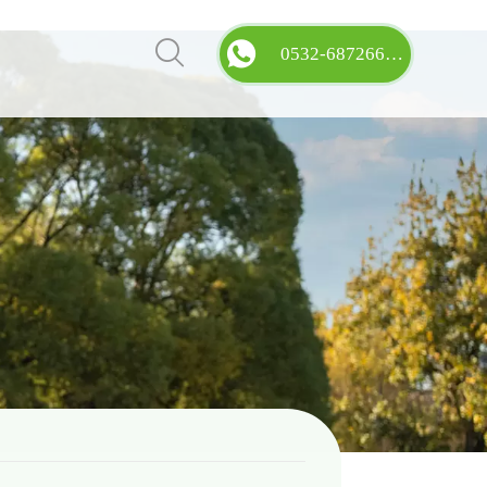


0532-68726686