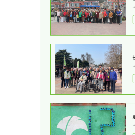
2
2
2