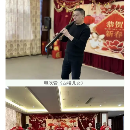
电吹管《西楼儿女》