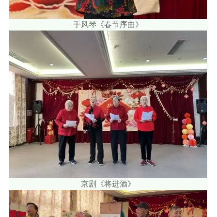
手风琴《春节序曲》
京剧《将进酒》