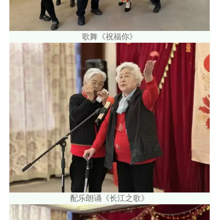
歌舞《祝福你》
配乐朗诵《长江之歌》