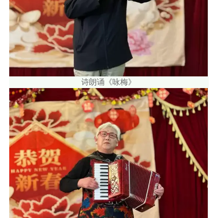
诗朗诵《咏梅》