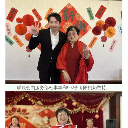
联欢会由服务部杜丰丰和902长者陈奶奶主持。