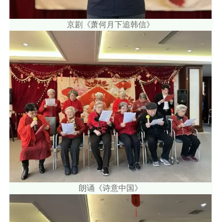
京剧《萧何月下追韩信》
朗诵《诗意中国》