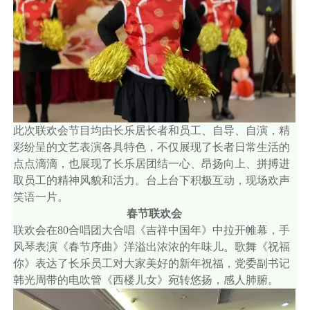
此次联欢会节目均由长乐居长者和员工、自导、自演，精
彩纷呈的文艺表演各具特色，不仅展现了长者日常生活的
点点滴滴，也展现了长乐居团结一心、昂扬向上、拼搏进
取员工的精神风貌和活力。台上台下积极互动，现场欢声
笑语一片。
春节联欢会
联欢会在80合唱团大合唱《吉祥中国年》中拉开帷幕，手
风琴表演《春节序曲》洋溢出浓浓的年味儿。歌舞《祝福
你》表达了长乐员工对大家美好的新年祝福，党委副书记
韩光周带的电吹管《西楼儿女》宛转悠扬，感人肺腑。