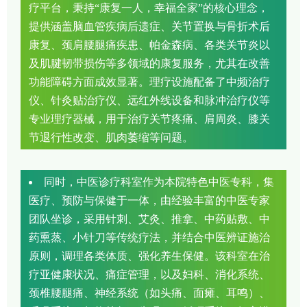
疗平台，秉持“康复一人，幸福全家”的核心理念，
提供涵盖脑血管疾病后遗症、关节置换与骨折术后
康复、颈肩腰腿痛疾患、帕金森病、各类关节炎以
及肌腱韧带损伤等多领域的康复服务，尤其在改善
功能障碍方面成效显著。理疗设施配备了中频治疗
仪、针灸贴治疗仪、远红外线设备和脉冲治疗仪等
专业理疗器械，用于治疗关节疼痛、肩周炎、膝关
节退行性改变、肌肉萎缩等问题。
同时，中医诊疗科室作为本院特色中医专科，集
医疗、预防与保健于一体，由经验丰富的中医专家
团队坐诊，采用针刺、艾灸、推拿、中药贴敷、中
药熏蒸、小针刀等传统疗法，并结合中医辨证施治
原则，调理各类体质、强化养生保健。该科室在治
疗亚健康状况、痛症管理，以及妇科、消化系统、
颈椎腰腿痛、神经系统（如头痛、面瘫、耳鸣）、